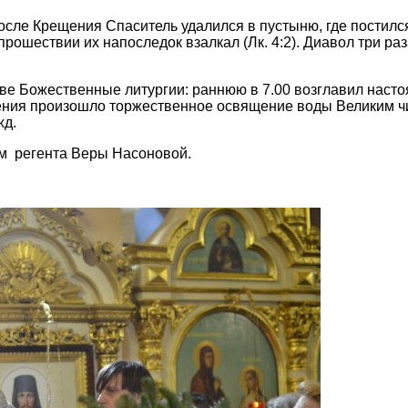
осле Крещения Спаситель удалился в пустыню, где постился
 прошествии их напоследок взалкал (Лк. 4:2). Диавол три ра
е Божественные литургии: раннюю в 7.00 возглавил настоя
ения произошло торжественное освящение воды Великим ч
жд.
м регента Веры Насоновой.