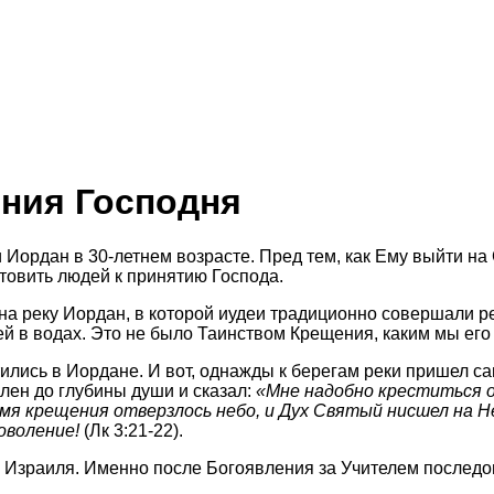
ения Господня
и Иордан в 30-летнем возрасте. Пред тем, как Ему выйти н
отовить людей к принятию Господа.
на реку Иордан, в которой иудеи традиционно совершали ре
й в водах. Это не было Таинством Крещения, каким мы его 
лись в Иордане. И вот, однажды к берегам реки пришел сам
лен до глубины души и сказал:
«Мне надобно креститься от
я крещения отверзлось небо, и Дух Святый нисшел на Него
оволение!
(Лк 3:21-22).
Израиля. Именно после Богоявления за Учителем последо