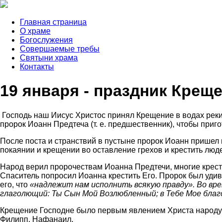
Главная страница
О храме
Богослужения
Совершаемые требы
Святыни храма
Контакты
19 января - праздник Крещ
Господь наш Иисус Христос принял
Крещение
в водах рек
пророк Иоанн Предтеча (т. е. предшественник), чтобы приг
После поста и странствий в пустыне пророк Иоанн пришел 
покаянии и крещении во оставление грехов и крестить люде
Народ верил пророчествам Иоанна Предтечи, многие крести
Спаситель попросил Иоанна крестить Его. Пророк был удив
его, что
«надлежит нам исполнить всякую правду». Во врем
глаголющий: Ты Сын Мой Возлюбленный; в Тебе Мое благ
Крещение Господне было первым явлением Христа народу 
Филипп, Нафанаил.