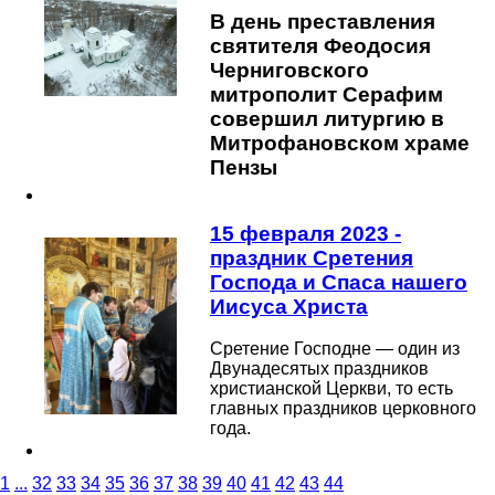
В день преставления
святителя Феодосия
Черниговского
митрополит Серафим
совершил литургию в
Митрофановском храме
Пензы
15 февраля 2023 -
праздник Сретения
Господа и Спаса нашего
Иисуса Христа
Сретение Господне — один из
Двунадесятых праздников
христианской Церкви, то есть
главных праздников церковного
года.
1
...
32
33
34
35
36
37
38
39
40
41
42
43
44