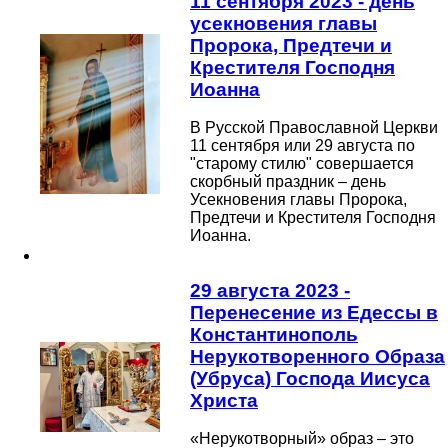
11 сентября 2023 - день
усекновения главы
Пророка, Предтечи и
Крестителя Господня
Иоанна
В Русской Православной Церкви
11 сентября или 29 августа по
"старому стилю" совершается
скорбный праздник – день
Усекновения главы Пророка,
Предтечи и Крестителя Господня
Иоанна.
29 августа 2023 -
Перенесение из Едессы в
Константинополь
Нерукотворенного Образа
(Убруса) Господа Иисуса
Христа
«Нерукотворный» образ – это